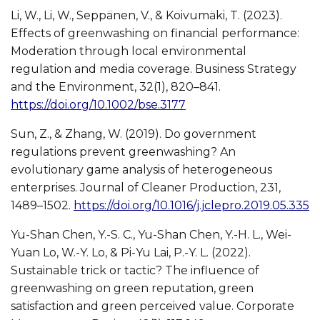
Li, W., Li, W., Seppänen, V., & Koivumäki, T. (2023).
Effects of greenwashing on financial performance:
Moderation through local environmental
regulation and media coverage. Business Strategy
and the Environment, 32(1), 820–841.
https://doi.org/10.1002/bse.3177
Sun, Z., & Zhang, W. (2019). Do government
regulations prevent greenwashing? An
evolutionary game analysis of heterogeneous
enterprises. Journal of Cleaner Production, 231,
1489–1502.
https://doi.org/10.1016/j.jclepro.2019.05.335
Yu-Shan Chen, Y.-S. C., Yu-Shan Chen, Y.-H. L., Wei-
Yuan Lo, W.-Y. Lo, & Pi-Yu Lai, P.-Y. L. (2022).
Sustainable trick or tactic? The influence of
greenwashing on green reputation, green
satisfaction and green perceived value. Corporate