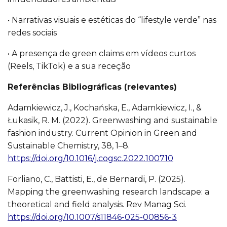
• Narrativas visuais e estéticas do “lifestyle verde” nas
redes sociais
• A presença de green claims em vídeos curtos
(Reels, TikTok) e a sua receção
Referências Bibliográficas (relevantes)
Adamkiewicz, J., Kochańska, E., Adamkiewicz, I., &
Łukasik, R. M. (2022). Greenwashing and sustainable
fashion industry. Current Opinion in Green and
Sustainable Chemistry, 38, 1–8.
https://doi.org/10.1016/j.cogsc.2022.100710
Forliano, C., Battisti, E., de Bernardi, P. (2025).
Mapping the greenwashing research landscape: a
theoretical and field analysis. Rev Manag Sci.
https://doi.org/10.1007/s11846-025-00856-3