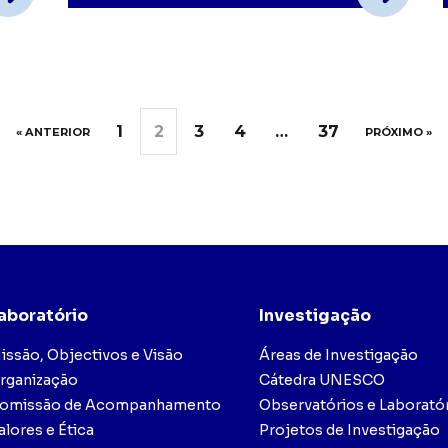
1
2
3
4
…
37
« ANTERIOR
PRÓXIMO »
aboratório
Investigação
issão, Objectivos e Visão
Áreas de Investigação
rganização
Cátedra UNESCO
omissão de Acompanhamento
Observatórios e Laborató
alores e Ética
Projetos de Investigação