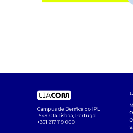
L
M
Campus de Benfica do IPL
O
1549-014 Lisboa, Portugal
C
+351 217 119 000
V