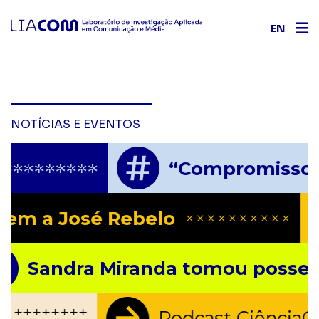
EN
NOTÍCIAS E EVENTOS
“Compromisso” e
*********
nagem a José Rebelo
××××××××××
Sandra Miranda tomou posse com
++++++++
ky
Podcast Ciênci