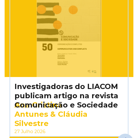
Investigadoras do LIACOM
publicam artigo na revista
Ana Cristina
Comunicação e Sociedade
Antunes & Cláudia
Silvestre
27 Julho 2026